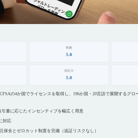
特典
5.0
対応力
5.0
ec・SCFSAの4か国でライセンスを取得し、196か国・20言語で展開するグ
取引量に応じたインセンティブを幅広く用意
倍に対応
信託保全とゼロカット制度を完備（追証リスクなし）