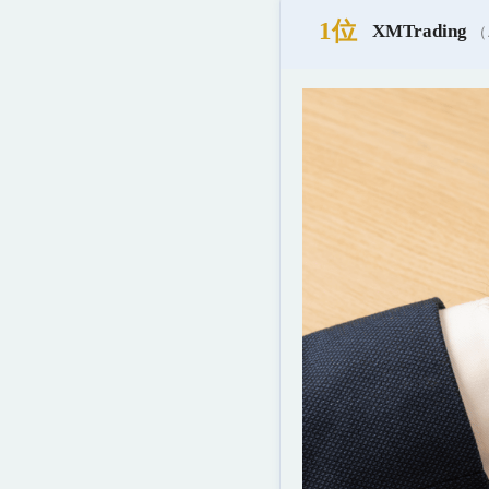
1位
XMTrading
（