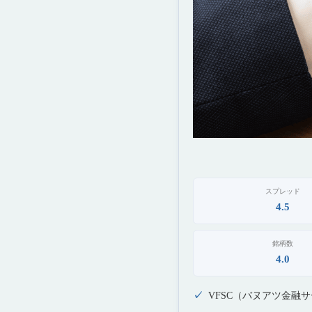
スプレッド
4.5
銘柄数
4.0
VFSC（バヌアツ金融