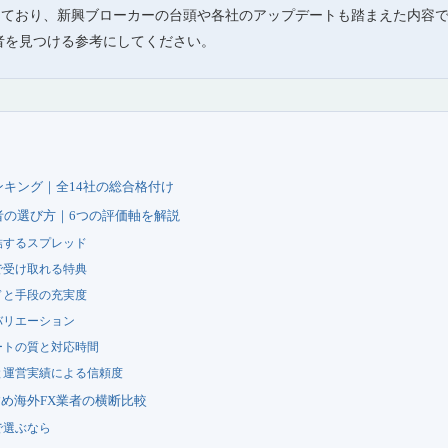
映しており、新興ブローカーの台頭や各社のアップデートも踏まえた内容
者を見つける参考にしてください。
ンキング｜全14社の総合格付け
者の選び方｜6つの評価軸を解説
結するスプレッド
で受け取れる特典
ドと手段の充実度
バリエーション
ートの質と対応時間
と運営実績による信頼度
め海外FX業者の横断比較
で選ぶなら